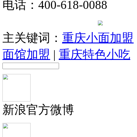
电话：400-618-0088
提
07015561号-25
主关键词：
重庆小面加盟
面馆加盟
|
重庆特色小吃
新浪官方微博