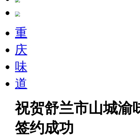
重
庆
味
道
祝贺舒兰市山城渝
签约成功