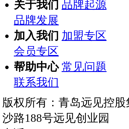
关于我们
品牌起源
品牌发展
加入我们
加盟专区
会员专区
帮助中心
常见问题
联系我们
版权所有：青岛远见控股
沙路188号远见创业园