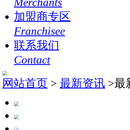
Merchants
加盟商专区
Franchisee
联系我们
Contact
网站首页
>
最新资讯
>最