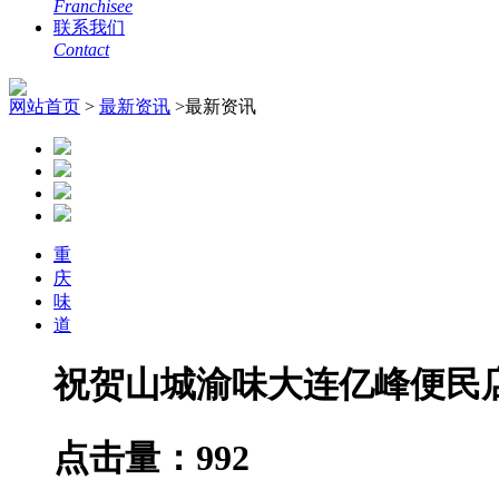
Franchisee
联系我们
Contact
网站首页
>
最新资讯
>最新资讯
重
庆
味
道
祝贺山城渝味大连亿峰便民
点击量：
992