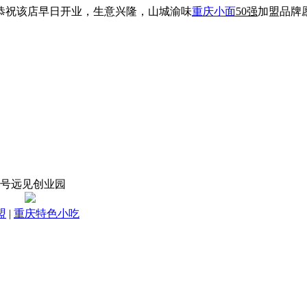
，恭祝该店早日开业，生意兴隆，山城渝味
重庆小面
50强
加盟品牌
8号远见创业园
25
盟
|
重庆特色小吃