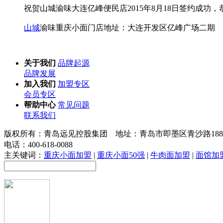
祝贺山城渝味大连亿峰便民店2015年8月18日签约成功
山城
渝味重庆小面门店地址：大连开发区亿峰广场二期
关于我们
品牌起源
品牌发展
加入我们
加盟专区
会员专区
帮助中心
常见问题
联系我们
版权所有：青岛远见控股集团 地址：青岛市即墨区青沙路18
电话：400-618-0088
提示：投资有风险
鲁ICP备07015561号-
主关键词：
重庆小面加盟
|
重庆小面50强
|
牛肉面加盟
|
面馆加