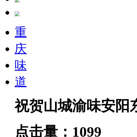
重
庆
味
道
祝贺山城渝味安阳
点击量：
1099