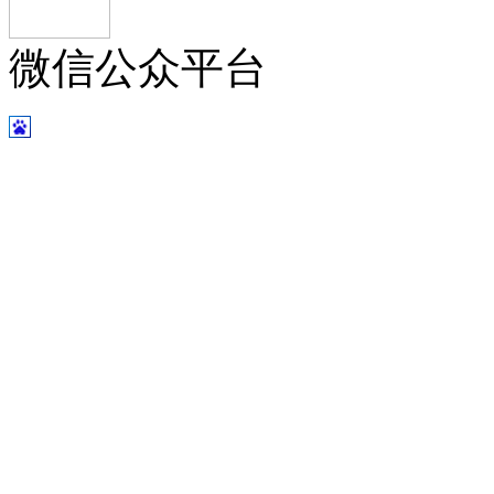
微信公众平台