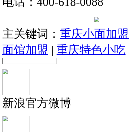
电话：400-618-0088
提
07015561号-25
主关键词：
重庆小面加盟
面馆加盟
|
重庆特色小吃
新浪官方微博