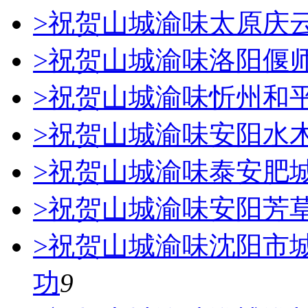
>祝贺山城渝味太原庆
>祝贺山城渝味洛阳偃
>祝贺山城渝味忻州和
>祝贺山城渝味安阳水
>祝贺山城渝味泰安肥
>祝贺山城渝味安阳芳
>祝贺山城渝味沈阳市
功
9