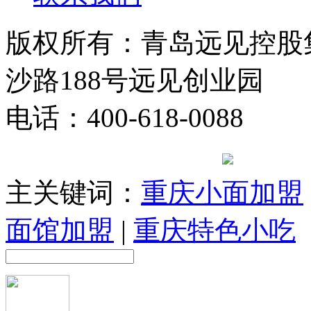
版权所有：青岛远见控股
沙路188号远见创业园
电话：400-618-0088
提
07015561号-25
主关键词：
重庆小面加盟
面馆加盟
|
重庆特色小吃