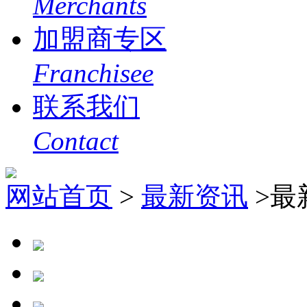
Merchants
加盟商专区
Franchisee
联系我们
Contact
网站首页
>
最新资讯
>最