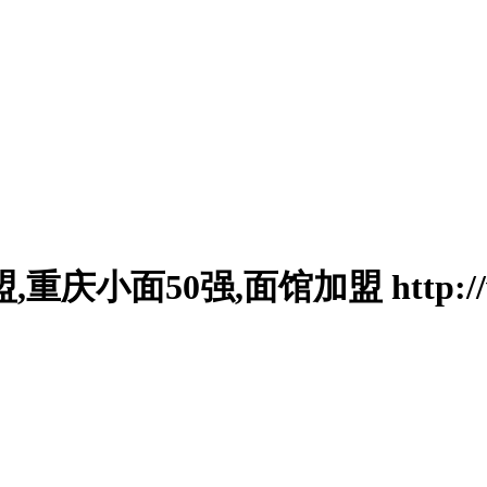
50强,面馆加盟 http://www.s