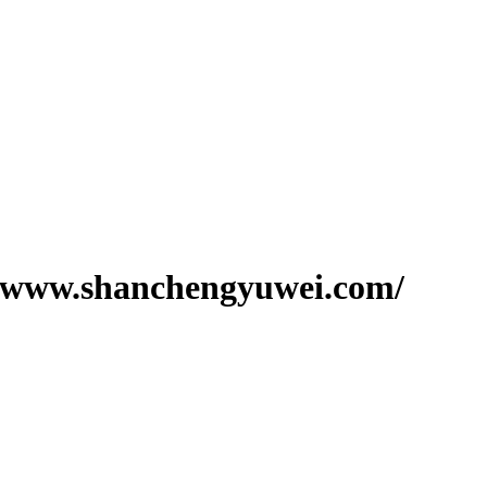
hanchengyuwei.com/