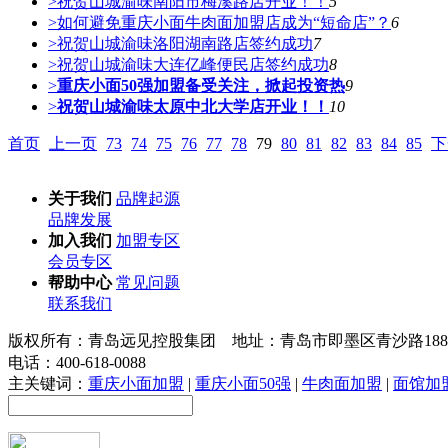
>祝贺山城渝味南阳市梅溪路店开业！！
5
>如何避免重庆小面牛肉面加盟店成为“短命店”？
6
>祝贺山城渝味洛阳湖南路店签约成功
7
>祝贺山城渝味大连亿峰便民店签约成功
8
>
重庆小面50强加盟备受关注，掀起投资热
9
>
祝贺山城渝味太原中北大学店开业！！
10
首页
上一页
73
74
75
76
77
78
79
80
81
82
83
84
85
下
关于我们
品牌起源
品牌发展
加入我们
加盟专区
会员专区
帮助中心
常见问题
联系我们
版权所有：青岛远见控股集团 地址：青岛市即墨区青沙路18
电话：400-618-0088
提示：投资有风险
鲁ICP备07015561号-
主关键词：
重庆小面加盟
|
重庆小面50强
|
牛肉面加盟
|
面馆加