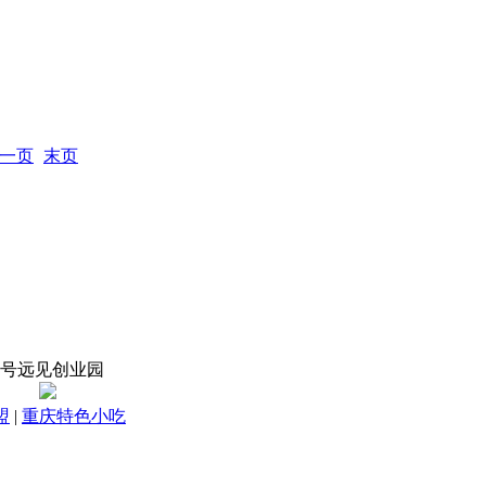
一页
末页
8号远见创业园
25
盟
|
重庆特色小吃