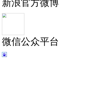
新浪官方微博
微信公众平台